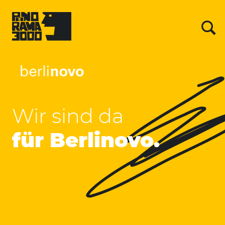
Skip
to
content
Su
Su
Berlinovo
Wir sind da
-
für Berlinovo.