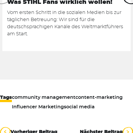
Was STIHL Fans wirklich wollen!
Vom ersten Schritt in die sozialen Medien bis zur
täglichen Betreuung: Wir sind für die
deutschsprachigen Kanäle des Weltmarktführers
am Start.
Tags
community management
content-marketing
Influencer Marketing
social media
Beitragsnavigation
Vorheriger Beitrag
Nächster Beitrag