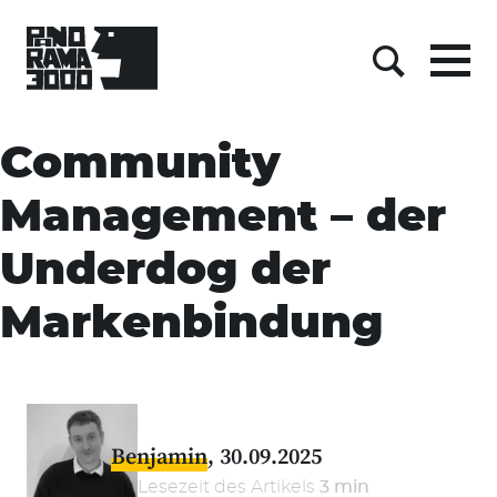
Menu
Menu
Suche
Suche
Skip
to
Community
content
Management – der
Underdog der
Markenbindung
Benjamin
30.09.2025
Lesezeit des Artikels
3 min